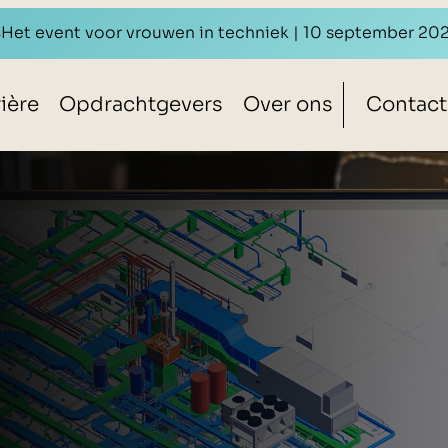
s
Het event voor vrouwen in techniek | 10 september 20
ière
Opdrachtgevers
Over ons
Contact