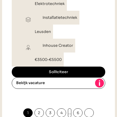
Elektrotechniek
Installatietechniek
Leusden
Inhouse Creator
€3500
–
€5500
Solliciteer
Bekijk vacature
Posts
1
2
3
4
…
6