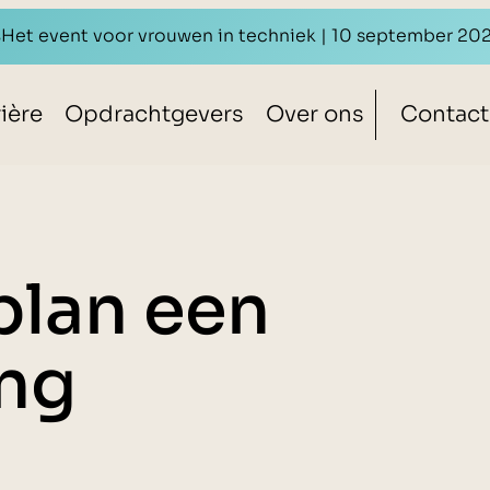
s
Het event voor vrouwen in techniek | 10 september 20
ière
Opdrachtgevers
Over ons
Contact
plan een
ng