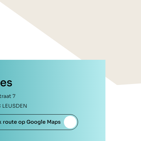
es
traat 7
C LEUSDEN
k route op Google Maps