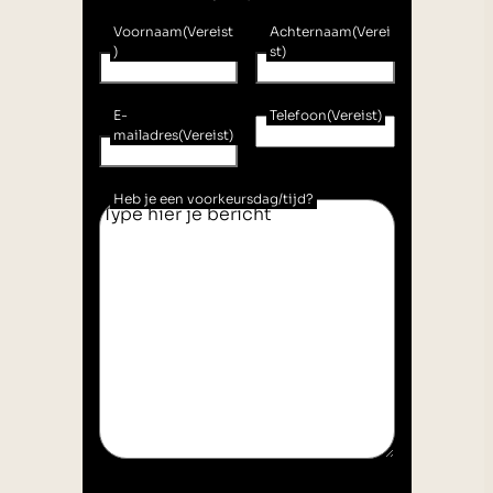
Voornaam
(Vereist
Achternaam
(Verei
)
st)
E-
Telefoon
(Vereist)
mailadres
(Vereist)
Heb je een voorkeursdag/tijd?