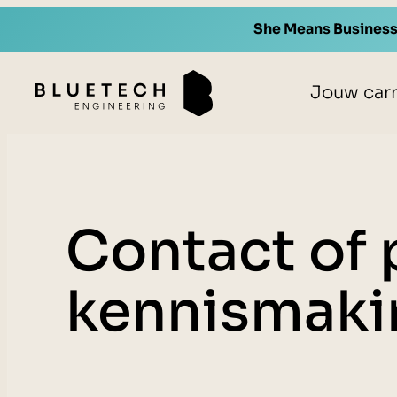
Ga
She Means Busines
naar
de
inhoud
Jouw carr
Contact of 
kennismaki