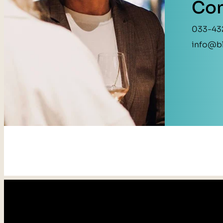
Con
033-43
info@bl