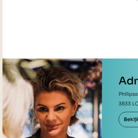
Adr
Philipss
3833 L
Bekij