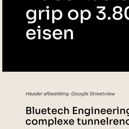
grip op 3.
eisen
Header afbeelding: Google Streetview
Bluetech Engineerin
complexe tunnelreno