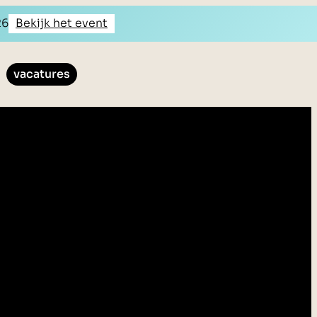
26
Bekijk het event
vacatures