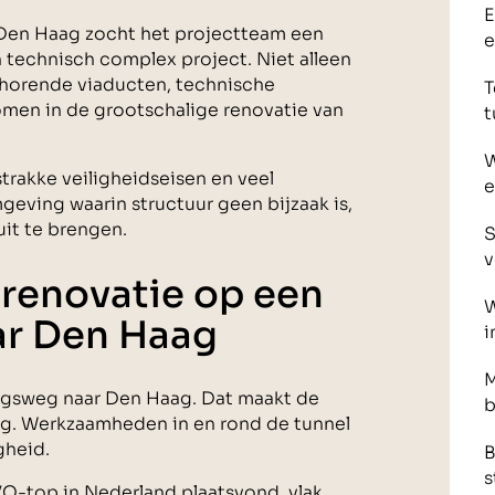
E
 Den Haag zocht het projectteam een
e
 technisch complex project. Niet alleen
ehorende viaducten, technische
T
omen in de grootschalige renovatie van
t
W
trakke veiligheidseisen en veel
e
geving waarin structuur geen bijzaak is,
it te brengen.
S
v
renovatie op een
W
ar Den Haag
i
M
ngsweg naar Den Haag. Dat maakt de
b
g. Werkzaamheden in en rond de tunnel
gheid.
B
s
VO-top in Nederland plaatsvond, vlak