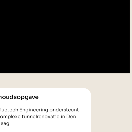
houdsopgave
luetech Engineering ondersteunt
omplexe tunnelrenovatie in Den
Haag