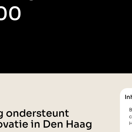
800
In
g ondersteunt
B
c
vatie in Den Haag