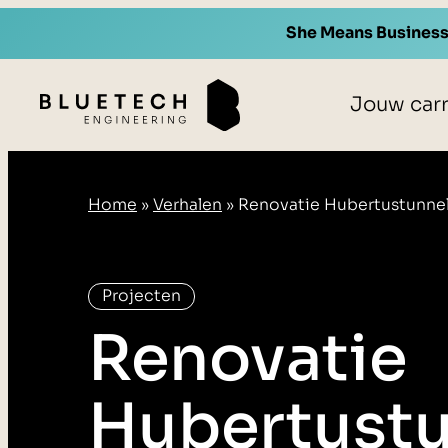
She Means Busines
Jouw carr
Home
»
Verhalen
»
Renovatie Hubertustunnel:
Projecten
Renovatie
Hubertustu