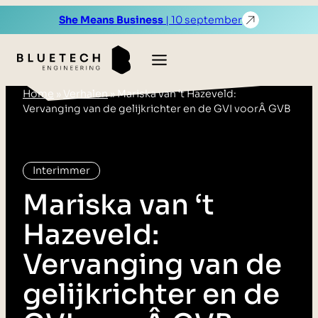
She Means Business
| 10 september
Home
»
Verhalen
»
Mariska van ‘t Hazeveld:
Vervanging van de gelijkrichter en de GVI voorÂ GVB
Interimmer
Mariska van ‘t
Hazeveld:
Vervanging van de
gelijkrichter en de