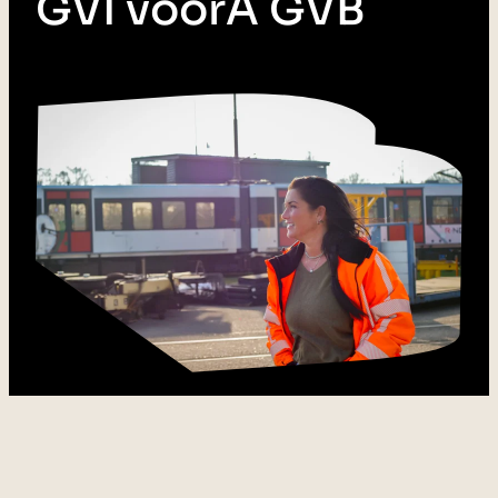
GVI voorÂ GVB